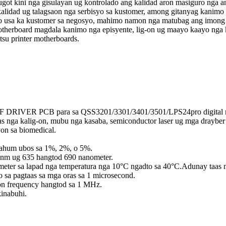
ot kini nga gisulayan ug kontrolado ang kalidad aron masiguro nga an
alidad ug talagsaon nga serbisyo sa kustomer, among gitanyag kanimo
 o usa ka kustomer sa negosyo, mahimo namon nga matubag ang imon
erboard magdala kanimo nga episyente, lig-on ug maayo kaayo nga ka
su printer motherboards.
B/F DRIVER PCB para sa QSS3201/3301/3401/3501/LPS24pro digital 
a kalig-on, mubu nga kasaba, semiconductor laser ug mga drayber sa 
yon sa biomedical.
 gahum ubos sa 1%, 2%, o 5%.
 nm ug 635 hangtod 690 nanometer.
meter sa lapad nga temperatura nga 10°C ngadto sa 40°C.Adunay taas 
 sa pagtaas sa mga oras sa 1 microsecond.
on frequency hangtod sa 1 MHz.
kinabuhi.