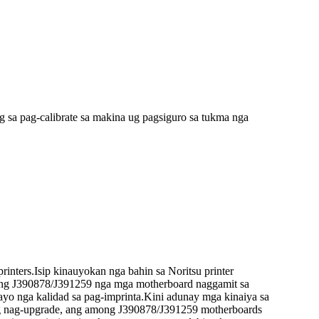
 sa pag-calibrate sa makina ug pagsiguro sa tukma nga
inters.Isip kinauyokan nga bahin sa Noritsu printer
mong J390878/J391259 nga mga motherboard naggamit sa
yo nga kalidad sa pag-imprinta.Kini adunay mga kinaiya sa
ar ug nag-upgrade, ang among J390878/J391259 motherboards