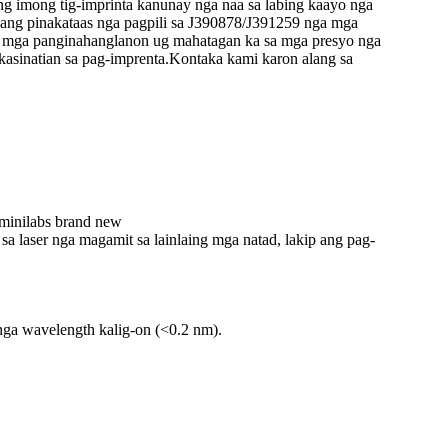
g imong tig-imprinta kanunay nga naa sa labing kaayo nga
 ang pinakataas nga pagpili sa J390878/J391259 nga mga
g mga panginahanglanon ug mahatagan ka sa mga presyo nga
sinatian sa pag-imprenta.Kontaka kami karon alang sa
minilabs brand new
laser nga magamit sa lainlaing mga natad, lakip ang pag-
nga wavelength kalig-on (<0.2 nm).