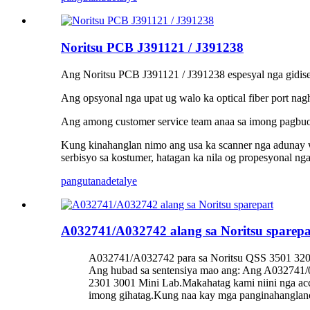
Noritsu PCB J391121 / J391238
Ang Noritsu PCB J391121 / J391238 espesyal nga gidisen
Ang opsyonal nga upat ug walo ka optical fiber port nagh
Ang among customer service team anaa sa imong pagbuot
Kung kinahanglan nimo ang usa ka scanner nga adunay w
serbisyo sa kostumer, hatagan ka nila og propesyonal 
pangutana
detalye
A032741/A032742 alang sa Noritsu sparepa
A032741/A032742 para sa Noritsu QSS 3501 320
Ang hubad sa sentensiya mao ang: Ang A032741/
2301 3001 Mini Lab.Makahatag kami niini nga ac
imong gihatag.Kung naa kay mga panginahanglano