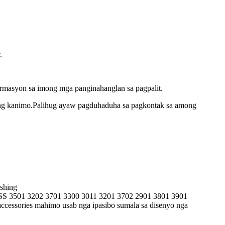
.
rmasyon sa imong mga panginahanglan sa pagpalit.
lang kanimo.Palihug ayaw pagduhaduha sa pagkontak sa among
shing
 QSS 3501 3202 3701 3300 3011 3201 3702 2901 3801 3901
cessories mahimo usab nga ipasibo sumala sa disenyo nga