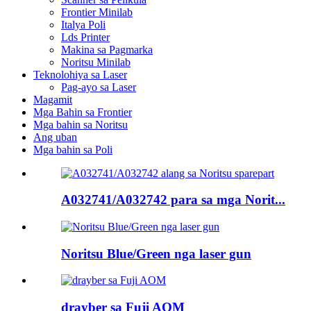
Frontier Minilab
Italya Poli
Lds Printer
Makina sa Pagmarka
Noritsu Minilab
Teknolohiya sa Laser
Pag-ayo sa Laser
Magamit
Mga Bahin sa Frontier
Mga bahin sa Noritsu
Ang uban
Mga bahin sa Poli
A032741/A032742 para sa mga Norit...
Noritsu Blue/Green nga laser gun
drayber sa Fuji AOM