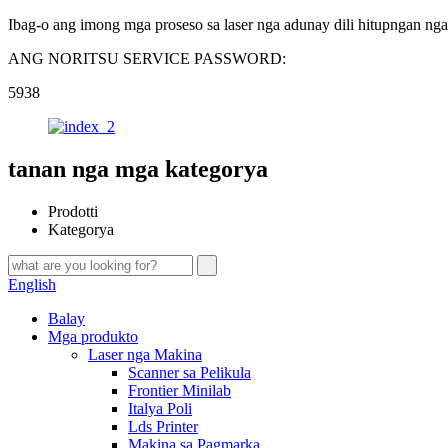
Ibag-o ang imong mga proseso sa laser nga adunay dili hitupngan nga
ANG NORITSU SERVICE PASSWORD:
5938
tanan nga mga kategorya
Prodotti
Kategorya
English
Balay
Mga produkto
Laser nga Makina
Scanner sa Pelikula
Frontier Minilab
Italya Poli
Lds Printer
Makina sa Pagmarka