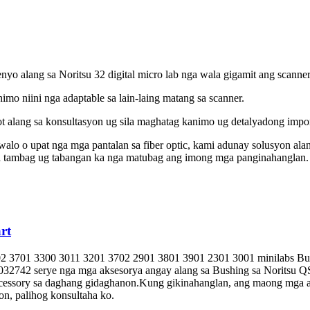
yo alang sa Noritsu 32 digital micro lab nga wala gigamit ang scanner
imo niini nga adaptable sa lain-laing matang sa scanner.
 alang sa konsultasyon ug sila maghatag kanimo ug detalyadong impo
alo o upat nga mga pantalan sa fiber optic, kami adunay solusyon a
nga tambag ug tabangan ka nga matubag ang imong mga panginahanglan.
rt
2 3701 3300 3011 3201 3702 2901 3801 3901 2301 3001 minilabs Bu
032742 serye nga mga aksesorya angay alang sa Bushing sa Noritsu
cessory sa daghang gidaghanon.Kung gikinahanglan, ang maong mga ac
n, palihog konsultaha ko.