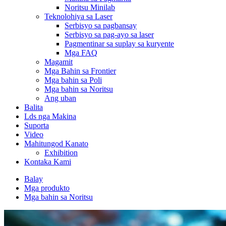
Noritsu Minilab
Teknolohiya sa Laser
Serbisyo sa pagbansay
Serbisyo sa pag-ayo sa laser
Pagmentinar sa suplay sa kuryente
Mga FAQ
Magamit
Mga Bahin sa Frontier
Mga bahin sa Poli
Mga bahin sa Noritsu
Ang uban
Balita
Lds nga Makina
Suporta
Video
Mahitungod Kanato
Exhibition
Kontaka Kami
Balay
Mga produkto
Mga bahin sa Noritsu