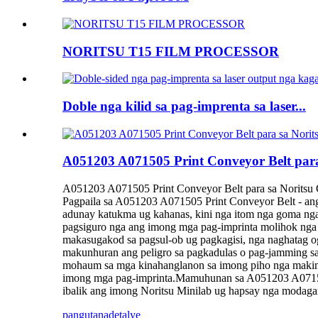
NORITSU T15 FILM PROCESSOR
Doble nga kilid sa pag-imprenta sa laser...
A051203 A071505 Print Conveyor Belt para
A051203 A071505 Print Conveyor Belt para sa Noritsu 
Pagpaila sa A051203 A071505 Print Conveyor Belt - ang
adunay katukma ug kahanas, kini nga itom nga goma nga
pagsiguro nga ang imong mga pag-imprinta molihok nga h
makasugakod sa pagsul-ob ug pagkagisi, nga naghatag o
makunhuran ang peligro sa pagkadulas o pag-jamming sa
mohaum sa mga kinahanglanon sa imong piho nga makina
imong mga pag-imprinta.Mamuhunan sa A051203 A071505 
ibalik ang imong Noritsu Minilab ug hapsay nga modaga
pangutana
detalye