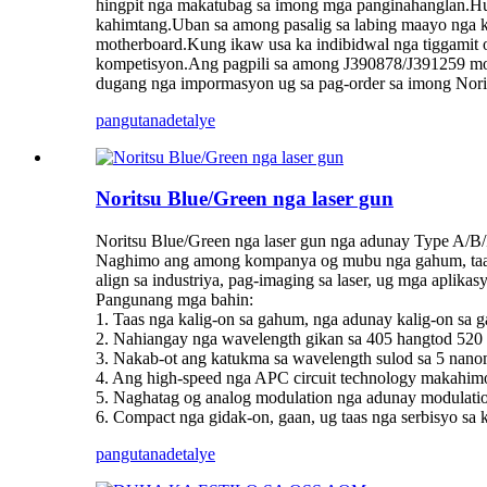
hingpit nga makatubag sa imong mga panginahanglan.Hug
kahimtang.Uban sa among pasalig sa labing maayo nga k
motherboard.Kung ikaw usa ka indibidwal nga tiggamit
kompetisyon.Ang pagpili sa among J390878/J391259 moth
dugang nga impormasyon ug sa pag-order sa imong Norit
pangutana
detalye
Noritsu Blue/Green nga laser gun
Noritsu Blue/Green nga laser gun nga adunay Type A/
Naghimo ang among kompanya og mubu nga gahum, taas ng
align sa industriya, pag-imaging sa laser, ug mga aplikas
Pangunang mga bahin:
1. Taas nga kalig-on sa gahum, nga adunay kalig-on sa
2. Nahiangay nga wavelength gikan sa 405 hangtod 520
3. Nakab-ot ang katukma sa wavelength sulod sa 5 nano
4. Ang high-speed nga APC circuit technology makahimo
5. Naghatag og analog modulation nga adunay modulati
6. Compact nga gidak-on, gaan, ug taas nga serbisyo sa 
pangutana
detalye