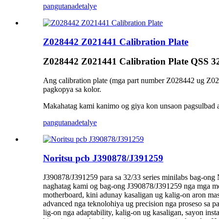
pangutana
detalye
Z028442 Z021441 Calibration Plate
Z028442 Z021441 Calibration Plate QSS 32
Ang calibration plate (mga part number Z028442 ug Z02
pagkopya sa kolor.
Makahatag kami kanimo og giya kon unsaon pagsulbad a
pangutana
detalye
Noritsu pcb J390878/J391259
J390878/J391259 para sa 32/33 series minilabs bag-ong 
naghatag kami og bag-ong J390878/J391259 nga mga mother
motherboard, kini adunay kasaligan ug kalig-on aron 
advanced nga teknolohiya ug precision nga proseso sa 
lig-on nga adaptability, kalig-on ug kasaligan, sayon ​