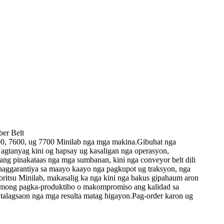
er Belt
500, 7600, ug 7700 Minilab nga mga makina.Gibuhat nga
gtanyag kini og hapsay ug kasaligan nga operasyon,
ang pinakataas nga mga sumbanan, kini nga conveyor belt dili
naggarantiya sa maayo kaayo nga pagkupot ug traksyon, nga
itsu Minilab, makasalig ka nga kini nga bakus gipahaum aron
imong pagka-produktibo o makompromiso ang kalidad sa
alagsaon nga mga resulta matag higayon.Pag-order karon ug