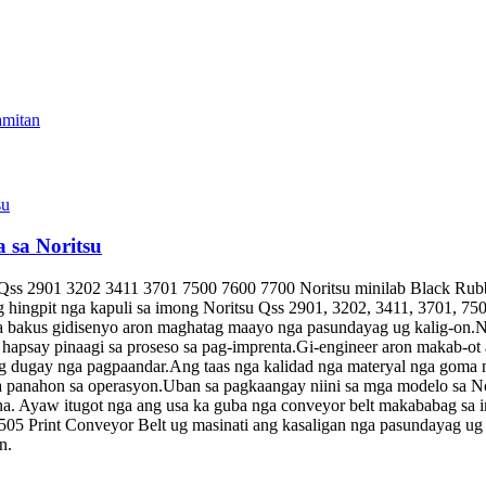
 sa Noritsu
Qss 2901 3202 3411 3701 7500 7600 7700 Noritsu minilab Black Rubb
 hingpit nga kapuli sa imong Noritsu Qss 2901, 3202, 3411, 3701, 7
 bakus gidisenyo aron maghatag maayo nga pasundayag ug kalig-on.Na
apsay pinaagi sa proseso sa pag-imprenta.Gi-engineer aron makab-ot 
g dugay nga pagpaandar.Ang taas nga kalidad nga materyal nga goma 
 panahon sa operasyon.Uban sa pagkaangay niini sa mga modelo sa Nor
. Ayaw itugot nga ang usa ka guba nga conveyor belt makababag sa 
Print Conveyor Belt ug masinati ang kasaligan nga pasundayag ug t
n.