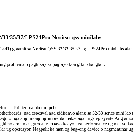
/33/35/37/LPS24Pro Noritsu qss minilabs
1441) gigamit sa Noritsu QSS 32/33/35/37 ug LPS24Pro minilabs alang
ng problema o paghikay sa pag-ayo kon gikinahanglan.
Noritsu Printer mainboard pcb
boards, nga espesyal nga gidisenyo alang sa 32/33 series mini lab pr
maseguro nga ang imong tig-imprenta makadagan nga episyente.Ang a
paghimo aron masiguro ang maayo kaayo nga performance ug maayo kaa
​instalar ug operasyon.Nagpalit ka man og bag-ong device o nagmentin